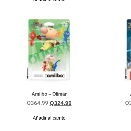
Amiibo – Olimar
Q
364.99
Q
Q
324.99
Añadir al carrito