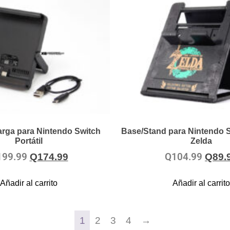
rga para Nintendo Switch
Base/Stand para Nintendo 
Portátil
Zelda
199.99
Q
104.99
Q
174.99
Q
89.
Añadir al carrito
Añadir al carrito
1
2
3
4
→