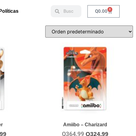
0
Q
0.00
Políticas
r
Amiibo – Charizard
Q
364.99
.99
Q
324.99