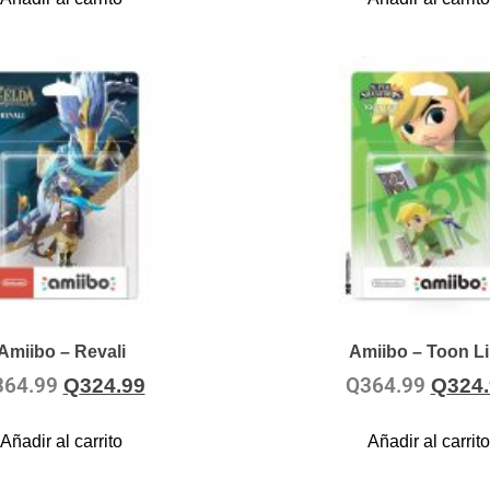
Amiibo – Revali
Amiibo – Toon L
364.99
Q
364.99
Q
324.99
Q
324
Añadir al carrito
Añadir al carrito