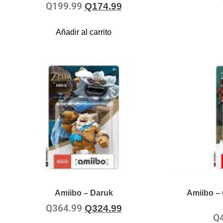
Q
199.99
Q
174.99
Añadir al carrito
Amiibo – Daruk
Amiibo – 
Q
364.99
Q
324.99
Q