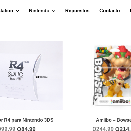
tation
Nintendo
Repuestos
Contacto
r R4 para Nintendo 3DS
Amiibo – Bowse
Q
99.99
Q
244.99
Q
84.99
Q
214