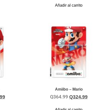
Añadir al carrito
o
Amiibo – Mario
Q
364.99
.99
Q
324.99
Añadir al carrito