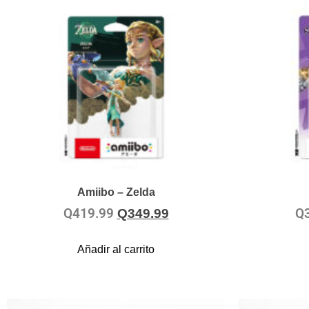
Amiibo – Zelda
Q
419.99
Q
Q
349.99
Añadir al carrito