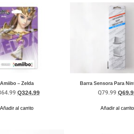
Amiibo – Zelda
Barra Sensora Para Nin
364.99
Q
79.99
Q
324.99
Q
69.9
Añadir al carrito
Añadir al carrito