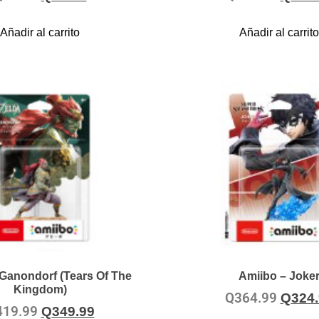
Añadir al carrito
Añadir al carrito
Ganondorf (Tears Of The
Amiibo – Joke
Kingdom)
Q
364.99
Q
324
419.99
Q
349.99