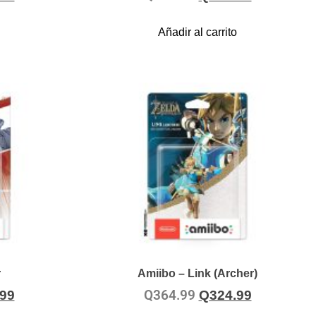
Añadir al carrito
r
Amiibo – Link (Archer)
Q
364.99
.99
Q
324.99