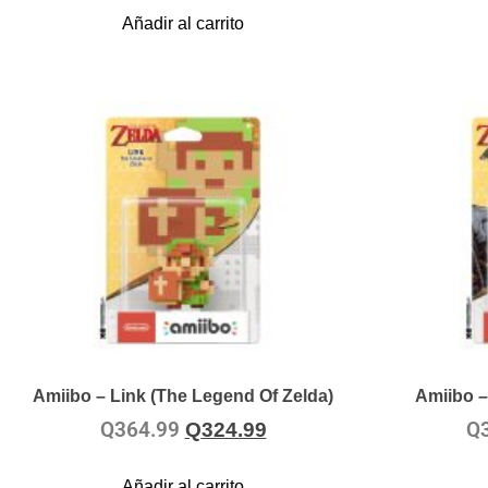
Añadir al carrito
Amiibo – Link (The Legend Of Zelda)
Amiibo – 
Q
364.99
Q
Q
324.99
Añadir al carrito