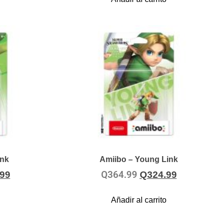
ink
Amiibo – Young Link
Q
364.99
.99
Q
324.99
Añadir al carrito