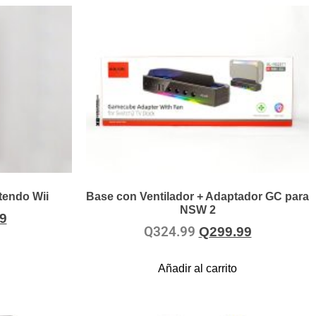
tendo Wii
Base con Ventilador + Adaptador GC para
NSW 2
9
Q
324.99
Q
299.99
Añadir al carrito