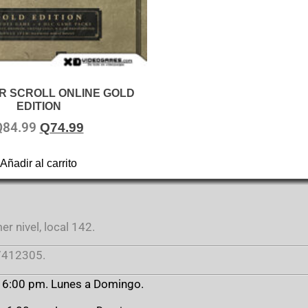
R SCROLL ONLINE GOLD
EDITION
Q
84.99
Q
74.99
Añadir al carrito
r nivel, local 142.
412305.
a 6:00 pm. Lunes a Domingo.