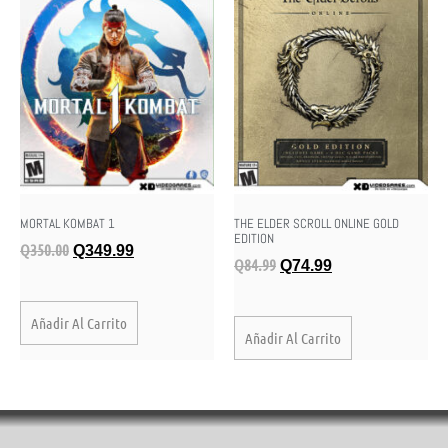
THE ELDER SCROLL ONLINE GOLD
MORTAL KOMBAT 1
EDITION
Q
350.00
Q
349.99
Q
84.99
Q
74.99
Añadir Al Carrito
Añadir Al Carrito