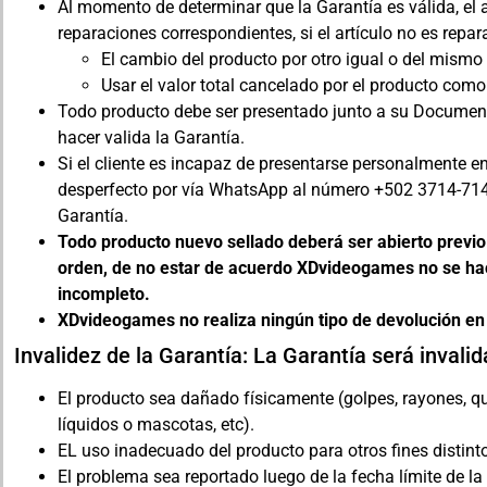
Al momento de determinar que la Garantía es válida, el ar
reparaciones correspondientes, si el artículo no es repara
El cambio del producto por otro igual o del mismo 
Usar el valor total cancelado por el producto como
Todo producto debe ser presentado junto a su Documen
hacer valida la Garantía.
Si el cliente es incapaz de presentarse personalmente en
desperfecto por vía WhatsApp al número +502 3714-714
Garantía.
Todo producto nuevo sellado deberá ser abierto previo a
orden, de no estar de acuerdo XDvideogames no se hac
incompleto.
XDvideogames no realiza ningún tipo de devolución en
Invalidez de la Garantía: La Garantía será invali
El producto sea dañado físicamente (golpes, rayones, qu
líquidos o mascotas, etc).
EL uso inadecuado del producto para otros fines distint
El problema sea reportado luego de la fecha límite de la