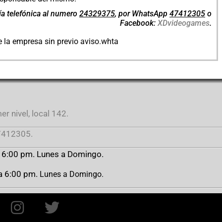
a telefónica al numero
24329375
, por WhatsApp
47412305
o
Facebook:
XDvideogames
.
e la empresa sin previo aviso.whta
r nivel, local 142.
412305.
a 6:00 pm. Lunes a Domingo.
 a 6:00 pm.
Lunes a Domingo.