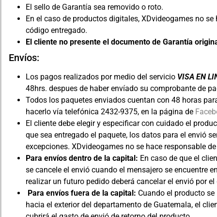
El sello de Garantía sea removido o roto.
En el caso de productos digitales, XDvideogames no se 
código entregado.
El cliente no presente el documento de Garantía origina
Envíos:
Los pagos realizados por medio del servicio
VISA EN L
48hrs. despues de haber envíado su comprobante de pago 
Todos los paquetes enviados cuentan con 48 horas para
hacerlo vía telefónica 2432-9375, en la página de
Faceb
El cliente debe elegir y especificar con cuidado el produ
que sea entregado el paquete, los datos para el envió 
excepciones. XDvideogames no se hace responsable de 
Para envíos dentro de la capital:
En caso de que el clie
se cancele el envió cuando el mensajero se encuentre en e
realizar un futuro pedido deberá cancelar el envió por el 
Para envíos fuera de la capital:
Cuando el producto se 
hacia el exterior del departamento de Guatemala, el cli
cubrirá el gasto de envió de retorno del producto.