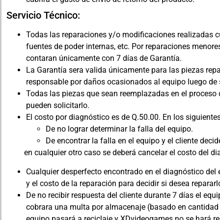
Servicio Técnico:
Todas las reparaciones y/o modificaciones realizadas c
fuentes de poder internas, etc. Por reparaciones menores
contaran únicamente con 7 días de Garantía.
La Garantía sera valida únicamente para las piezas r
responsable por daños ocasionados al equipo luego de s
Todas las piezas que sean reemplazadas en el proceso d
pueden solicitarlo.
El costo por diagnóstico es de Q.50.00. En los siguientes
De no lograr determinar la falla del equipo.
De encontrar la falla en el equipo y el cliente dec
en cualquier otro caso se deberá cancelar el costo del diag
Cualquier desperfecto encontrado en el diagnóstico del e
y el costo de la reparación para decidir si desea repararl
De no recibir respuesta del cliente durante 7 días el eq
cobrara una multa por almacenaje (basado en cantidad de
equipo pasará a reciclaje y XDvideogames no se hará r