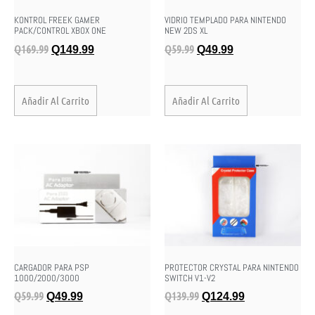
KONTROL FREEK GAMER
VIDRIO TEMPLADO PARA NINTENDO
PACK/CONTROL XBOX ONE
NEW 2DS XL
Q
169.99
Q
59.99
Q
149.99
Q
49.99
Añadir Al Carrito
Añadir Al Carrito
CARGADOR PARA PSP
PROTECTOR CRYSTAL PARA NINTENDO
1000/2000/3000
SWITCH V1-V2
Q
59.99
Q
139.99
Q
49.99
Q
124.99