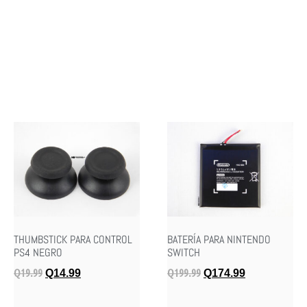
THUMBSTICK PARA CONTROL
BATERÍA PARA NINTENDO
PS4 NEGRO
SWITCH
Q
19.99
Q
199.99
Q
14.99
Q
174.99