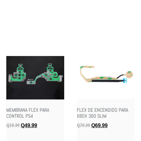
MEMBRANA FLEX PARA
FLEX DE ENCENDIDO PARA
CONTROL PS4
XBOX 360 SLIM
Q
59.99
Q
79.99
Q
49.99
Q
69.99