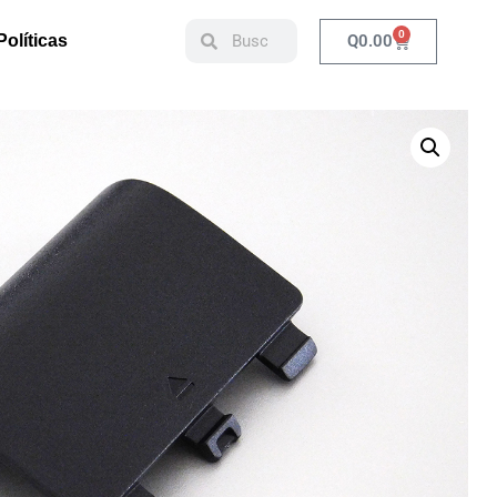
0
Q
0.00
Políticas