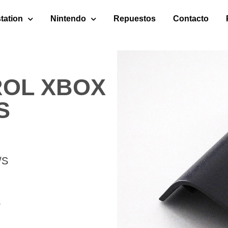
tation
Nintendo
Repuestos
Contacto
ROL XBOX
S
/S
S