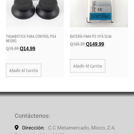
THUMBSTICK PARA CONTROL PS4
BATERÍA PARA PS VITA SLIM
NEGRO
Q
169.99
Q
149.99
Q
19.99
Q
14.99
Añadir Al Carrito
Añadir Al Carrito
Contáctenos
:
Dirección:
C.C Metamercado, Mixco, Z.4,