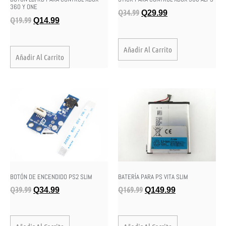
360 Y ONE
Q
34.99
Q
29.99
Q
19.99
Q
14.99
Añadir Al Carrito
Añadir Al Carrito
BOTÓN DE ENCENDIDO PS2 SLIM
BATERÍA PARA PS VITA SLIM
Q
39.99
Q
169.99
Q
34.99
Q
149.99