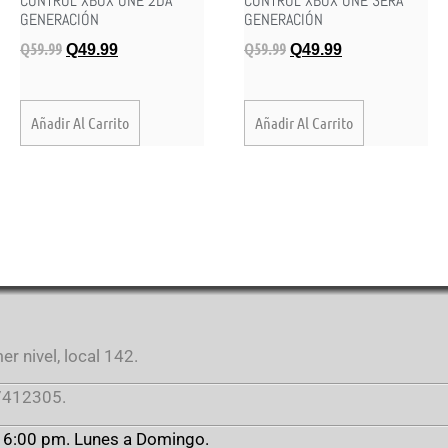
CONTROL XBOX ONE 2DA
CONTROL XBOX ONE 3ERA
GENERACIÓN
GENERACIÓN
Q
59.99
Q
59.99
Q
49.99
Q
49.99
Añadir Al Carrito
Añadir Al Carrito
r nivel, local 142.
412305.
a 6:00 pm. Lunes a Domingo.