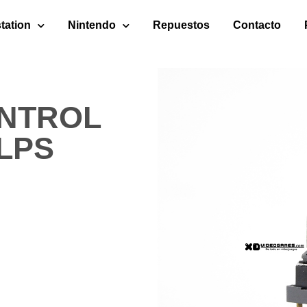
tation
Nintendo
Repuestos
Contacto
ONTROL
LPS