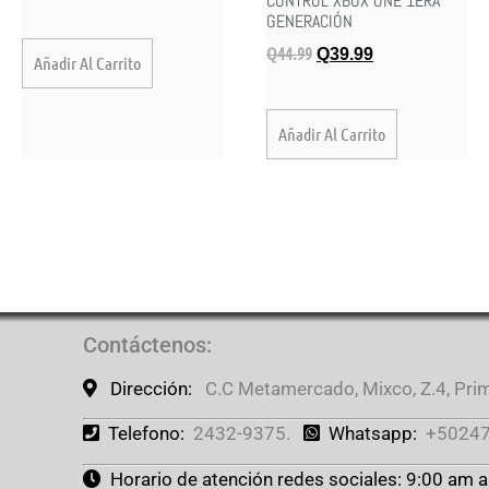
CONTROL XBOX ONE 1ERA
GENERACIÓN
Q
44.99
Q
39.99
Añadir Al Carrito
Añadir Al Carrito
Contáctenos
:
Dirección:
C.C Metamercado, Mixco, Z.4, Prime
Telefono:
2432-9375.
Whatsapp:
+50247
Horario de atención redes sociales: 9:00 am 