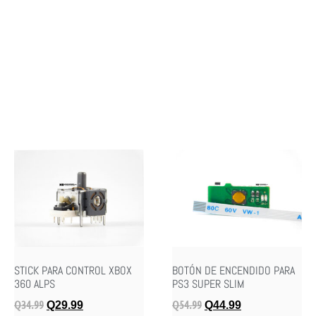
STICK PARA CONTROL XBOX
BOTÓN DE ENCENDIDO PARA
360 ALPS
PS3 SUPER SLIM
Q
34.99
Q
54.99
Q
29.99
Q
44.99