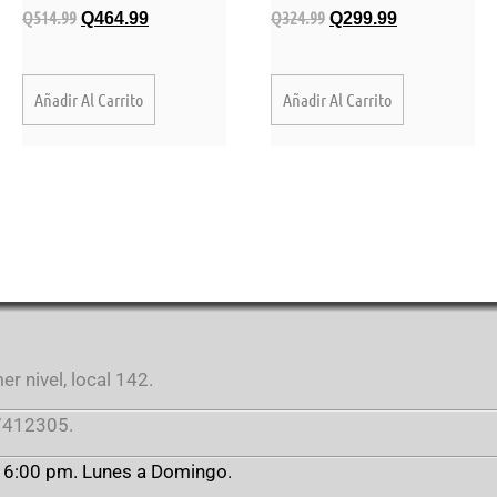
Q
514.99
Q
324.99
Q
464.99
Q
299.99
Añadir Al Carrito
Añadir Al Carrito
r nivel, local 142.
412305.
a 6:00 pm. Lunes a Domingo.