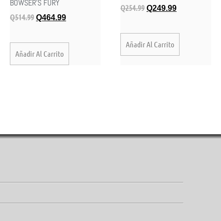
BOWSER’S FURY
Q
254.99
Q
249.99
Q
514.99
Q
464.99
Añadir Al Carrito
Añadir Al Carrito