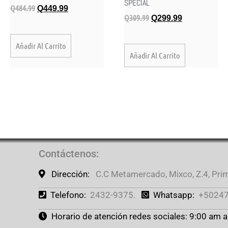
SPECIAL
Q
484.99
Q
449.99
Q
309.99
Q
299.99
Añadir Al Carrito
Añadir Al Carrito
Contáctenos
:
Dirección:
C.C Metamercado, Mixco, Z.4, Prime
Telefono:
2432-9375.
Whatsapp:
+50247
Horario de atención redes sociales: 9:00 am 