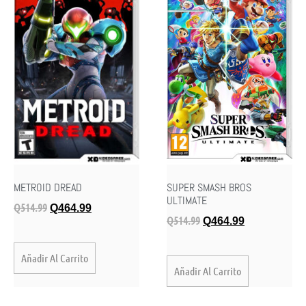
METROID DREAD
SUPER SMASH BROS
ULTIMATE
Q
514.99
Q
464.99
Q
514.99
Q
464.99
Añadir Al Carrito
Añadir Al Carrito