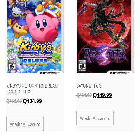
KIRBY’S RETURN TO DREAM
BAYONETTA 3
LAND DELUXE
Q
484.99
Q
449.99
Q
474.99
Q
434.99
Añadir Al Carrito
Añadir Al Carrito