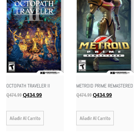
OCTOPATH TRAVELER II
METROID PRIME REMASTERED
Q
474.99
Q
474.99
Q
434.99
Q
434.99
Añadir Al Carrito
Añadir Al Carrito