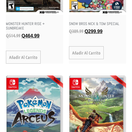
MONSTER HUNTER RISE +
SNOW BROS NICK & TOM SPECIAL
SUNBREAKE
Q
309.99
Q
299.99
Q
514.99
Q
464.99
Añadir Al Carrito
Añadir Al Carrito