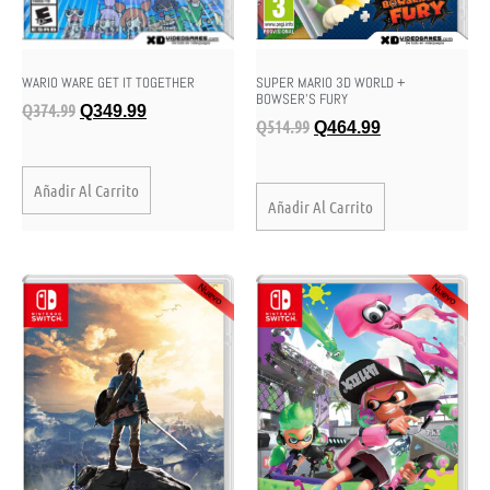
WARIO WARE GET IT TOGETHER
SUPER MARIO 3D WORLD +
BOWSER’S FURY
Q
374.99
Q
349.99
Q
514.99
Q
464.99
Añadir Al Carrito
Añadir Al Carrito