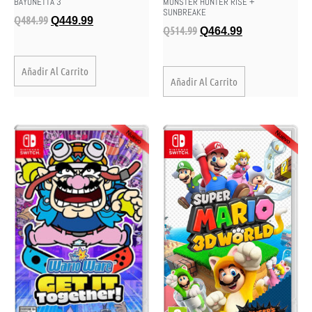
BAYONETTA 3
MONSTER HUNTER RISE +
SUNBREAKE
Q
484.99
Q
449.99
Q
514.99
Q
464.99
Añadir Al Carrito
Añadir Al Carrito