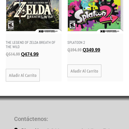
THE LEGEND OF ZELDA BREATH OF
SPLATOON 2
THE WILD
Q
394.99
Q
349.99
Q
514.99
Q
474.99
Añadir Al Carrito
Añadir Al Carrito
Contáctenos
: