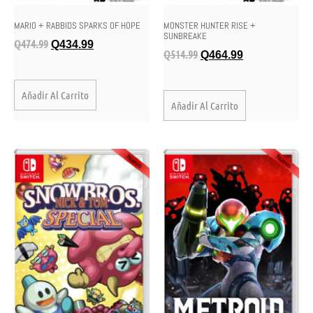
MARIO + RABBIDS SPARKS OF HOPE
MONSTER HUNTER RISE +
SUNBREAKE
Q
474.99
Q
434.99
Q
514.99
Q
464.99
Añadir Al Carrito
Añadir Al Carrito