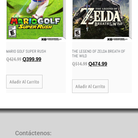
MARIO GOLF SUPER RUSH
THE LEGEND OF ZELDA BREATH OF
THE WILD
Q
424.99
Q
399.99
Q
514.99
Q
474.99
Añadir Al Carrito
Añadir Al Carrito
Contáctenos
: