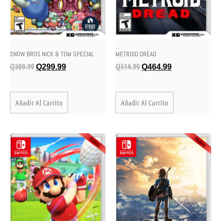
SNOW BROS NICK & TOM SPECIAL
METROID DREAD
Q
309.99
Q
514.99
Q
299.99
Q
464.99
Añadir Al Carrito
Añadir Al Carrito