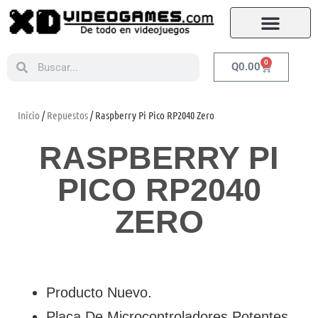
0
Q
0.00
Inicio
/
Repuestos
/ Raspberry Pi Pico RP2040 Zero
RASPBERRY PI
PICO RP2040
ZERO
Producto Nuevo.
Placa De Microcontroladores Potentes