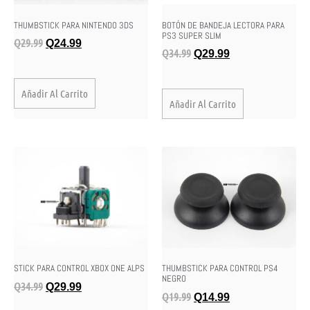
THUMBSTICK PARA NINTENDO 3DS
BOTÓN DE BANDEJA LECTORA PARA
PS3 SUPER SLIM
Q
29.99
Q
24.99
Q
34.99
Q
29.99
Añadir Al Carrito
Añadir Al Carrito
STICK PARA CONTROL XBOX ONE ALPS
THUMBSTICK PARA CONTROL PS4
NEGRO
Q
34.99
Q
29.99
Q
19.99
Q
14.99