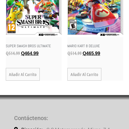
SUPER SMASH BROS ULTIMATE
MARIO KART 8 DELUXE
Q
514.99
Q
514.99
Q
464.99
Q
465.99
Añadir Al Carrito
Añadir Al Carrito
Contáctenos
: