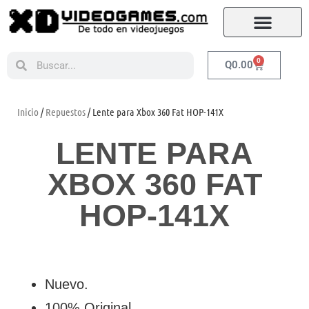
0
Q
0.00
Inicio
/
Repuestos
/ Lente para Xbox 360 Fat HOP-141X
LENTE PARA
XBOX 360 FAT
HOP-141X
Nuevo.
100% Original.