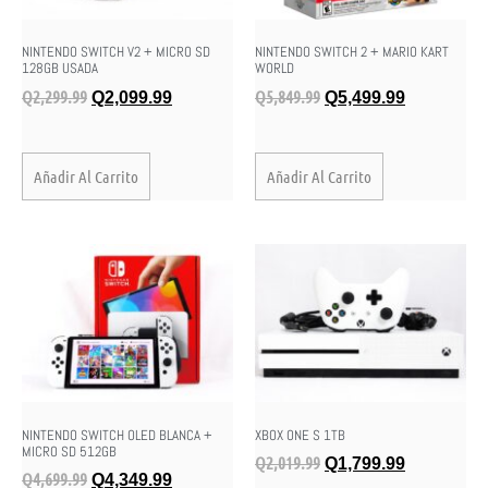
NINTENDO SWITCH V2 + MICRO SD
NINTENDO SWITCH 2 + MARIO KART
128GB USADA
WORLD
Q
2,299.99
Q
5,849.99
Q
2,099.99
Q
5,499.99
Añadir Al Carrito
Añadir Al Carrito
NINTENDO SWITCH OLED BLANCA +
XBOX ONE S 1TB
MICRO SD 512GB
Q
2,019.99
Q
1,799.99
Q
4,699.99
Q
4,349.99