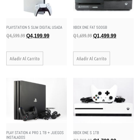
PLAYSTATION 5 SLIM DIGITAL USADA
XBOX ONE FAT 500GB
Q
4,599.99
Q
1,699.99
Q
4,199.99
Q
1,499.99
Añadir Al Carrito
Añadir Al Carrito
PLAY STATION 4 PRO 1 TB + JUEGOS
XBOX ONE S 1TB
INSTALADOS