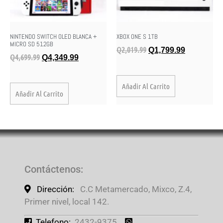
NINTENDO SWITCH OLED BLANCA +
XBOX ONE S 1TB
MICRO SD 512GB
Q
2,019.99
Q
1,799.99
Q
4,699.99
Q
4,349.99
Añadir Al Carrito
Añadir Al Carrito
Contáctenos
:
Dirección:
C.C Metamercado, Mixco, Z.4,
Primer nivel, local 142.
Telefono:
2432-9375.