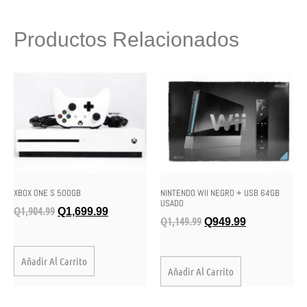
Productos Relacionados
XBOX ONE S 500GB
NINTENDO WII NEGRO + USB 64GB
USADO
Q
1,904.99
Q
1,699.99
Q
1,149.99
Q
949.99
Añadir Al Carrito
Añadir Al Carrito