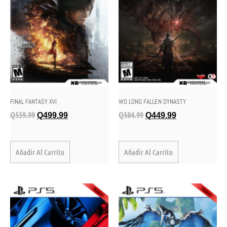
FINAL FANTASY XVI
WO LONG FALLEN DYNASTY
Q
559.99
Q
504.99
Q
499.99
Q
449.99
Añadir Al Carrito
Añadir Al Carrito