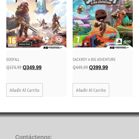
SACKBOY A BIG ADVENTURE
GODFALL
Q
449.99
Q
374.99
Q
399.99
Q
349.99
Añadir Al Carrito
Añadir Al Carrito
Contáctenos
: