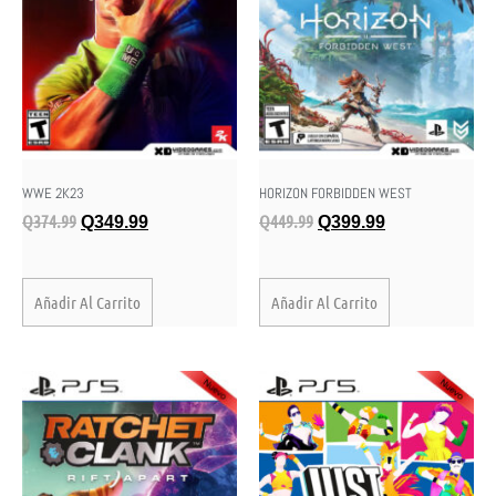
WWE 2K23
HORIZON FORBIDDEN WEST
Q
374.99
Q
449.99
Q
349.99
Q
399.99
Añadir Al Carrito
Añadir Al Carrito