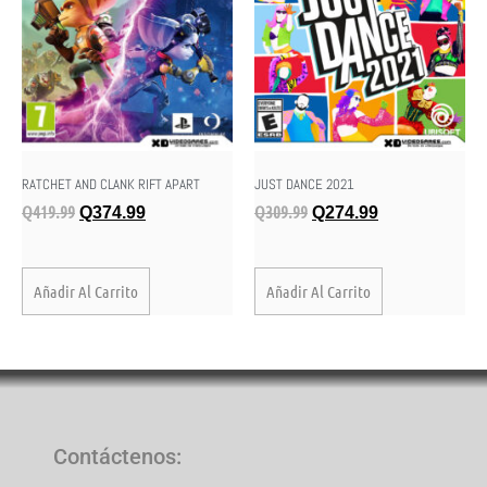
JUST DANCE 2021
RATCHET AND CLANK RIFT APART
Q
309.99
Q
419.99
Q
274.99
Q
374.99
Añadir Al Carrito
Añadir Al Carrito
Contáctenos
: