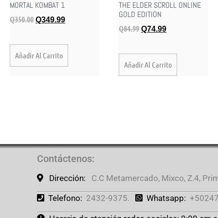
THE ELDER SCROLL ONLINE
MORTAL KOMBAT 1
GOLD EDITION
Q
350.00
Q
349.99
Q
84.99
Q
74.99
Añadir Al Carrito
Añadir Al Carrito
Contáctenos
:
Dirección:
C.C Metamercado, Mixco, Z.4, Prime
Telefono:
2432-9375.
Whatsapp:
+50247