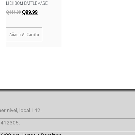
LICHDOM BATTLEMAGE
Q
114.99
Q
99.99
Añadir Al Carrito
r nivel, local 142.
412305.