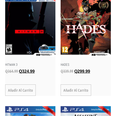
HITMAN 3
HADES
Q
364.99
Q
339.99
Q
324.99
Q
299.99
Añadir Al Carrito
Añadir Al Carrito