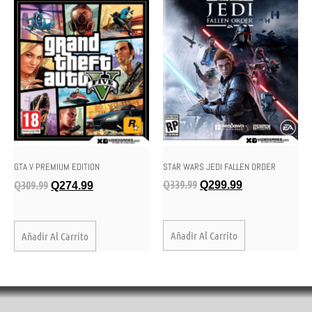
STAR WARS JEDI FALLEN ORDER
GTA V PREMIUM EDITION
Q
339.99
Q
309.99
Q
299.99
Q
274.99
Añadir Al Carrito
Añadir Al Carrito