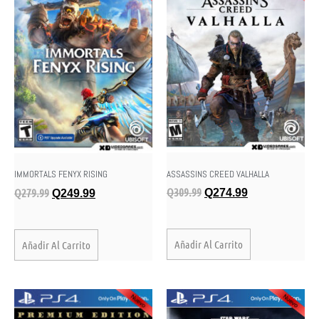
ASSASSINS CREED VALHALLA
IMMORTALS FENYX RISING
Q
309.99
Q
279.99
Q
274.99
Q
249.99
Añadir Al Carrito
Añadir Al Carrito