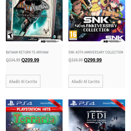
BATMAN RETURN TO ARKHAM
SNK 40TH ANNIVERSARY COLLECTION
Q
234.99
Q
339.99
Q
209.99
Q
299.99
Añadir Al Carrito
Añadir Al Carrito