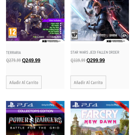
STAR WARS JEDI FALLEN ORDER
TERRARIA
Q
339.99
Q
279.99
Q
299.99
Q
249.99
Añadir Al Carrito
Añadir Al Carrito