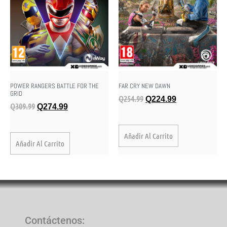
POWER RANGERS BATTLE FOR THE
FAR CRY NEW DAWN
GRID
Q
254.99
Q
224.99
Q
309.99
Q
274.99
Añadir Al Carrito
Añadir Al Carrito
Contáctenos
: