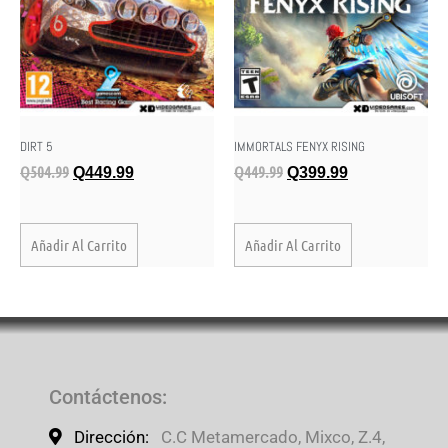
IMMORTALS FENYX RISING
DIRT 5
Q
449.99
Q
504.99
Q
399.99
Q
449.99
Añadir Al Carrito
Añadir Al Carrito
Contáctenos
:
Dirección:
C.C Metamercado, Mixco, Z.4,