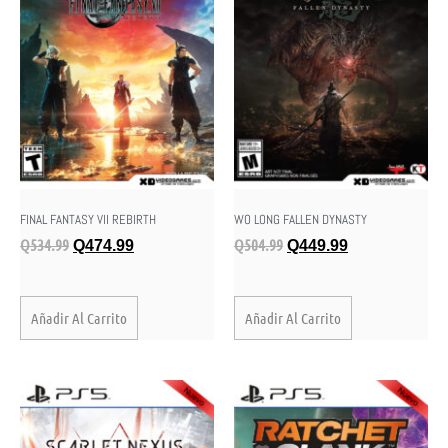
FINAL FANTASY VII REBIRTH
WO LONG FALLEN DYNASTY
Q
534.99
Q
504.99
Q
474.99
Q
449.99
Añadir Al Carrito
Añadir Al Carrito