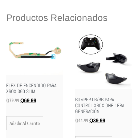
Productos Relacionados
FLEX DE ENCENDIDO PARA
XBOX 360 SLIM
BUMPER LB/RB PARA
Q
79.99
Q
69.99
CONTROL XBOX ONE 1ERA
GENERACIÓN
Q
44.99
Q
39.99
Añadir Al Carrito