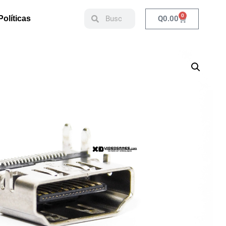
0
Q
0.00
Políticas