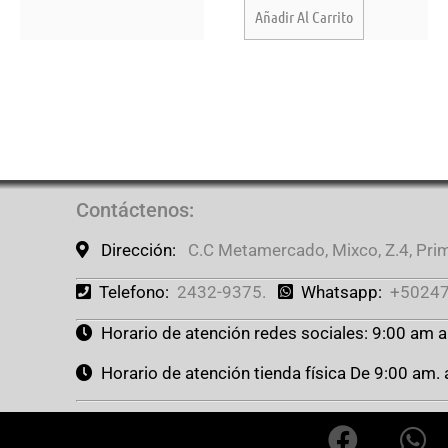
Añadir Al Carrito
Contáctenos
:
Dirección:
C.C Metamercado, Mixco, Z.4, Prime
Telefono:
2432-9375.
Whatsapp:
+50247
Horario de atención redes sociales: 9:00 am 
Horario de atención tienda física De 9:00 am.