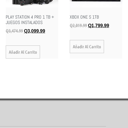
PLAY STATION 4 PRO 1 TB +
XBOX ONE S 1TB
JUEGOS INSTALADOS
Q
2,019.99
Q
1,799.99
Q
3,474.99
Q
3,099.99
Añadir Al Carrito
Añadir Al Carrito