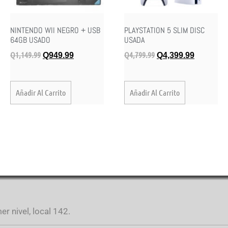
NINTENDO WII NEGRO + USB
PLAYSTATION 5 SLIM DISC
64GB USADO
USADA
Q
1,149.99
Q
4,799.99
Q
949.99
Q
4,399.99
Añadir Al Carrito
Añadir Al Carrito
r nivel, local 142.