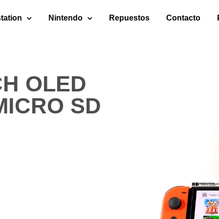
tation
Nintendo
Repuestos
Contacto
CH OLED
MICRO SD