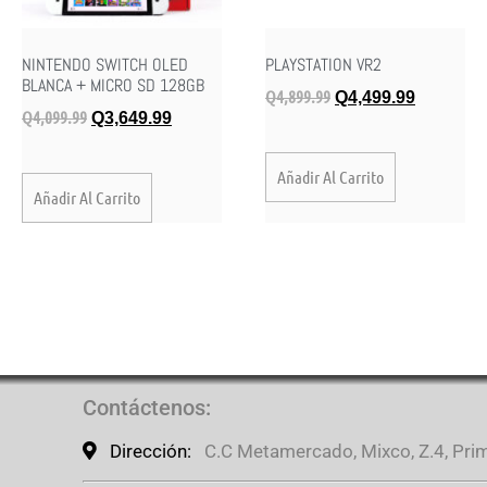
NINTENDO SWITCH OLED
PLAYSTATION VR2
BLANCA + MICRO SD 128GB
Q
4,899.99
Q
4,499.99
Q
4,099.99
Q
3,649.99
Añadir Al Carrito
Añadir Al Carrito
Contáctenos
:
Dirección:
C.C Metamercado, Mixco, Z.4, Prime