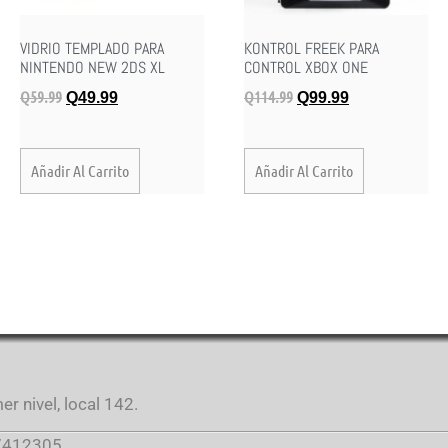
VIDRIO TEMPLADO PARA
KONTROL FREEK PARA
NINTENDO NEW 2DS XL
CONTROL XBOX ONE
Q
59.99
Q
114.99
Q
49.99
Q
99.99
Añadir Al Carrito
Añadir Al Carrito
r nivel, local 142.
412305.