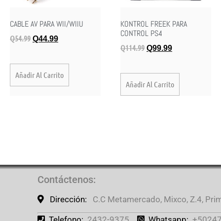
CABLE AV PARA WII/WIIU
KONTROL FREEK PARA
CONTROL PS4
Q
54.99
Q
44.99
Q
114.99
Q
99.99
Añadir Al Carrito
Añadir Al Carrito
Contáctenos
:
Dirección:
C.C Metamercado, Mixco, Z.4, Prime
Telefono:
2432-9375.
Whatsapp:
+50247