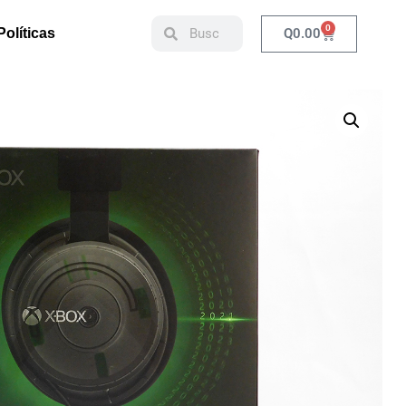
0
Q
0.00
Políticas