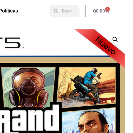
0
Q
0.00
Políticas