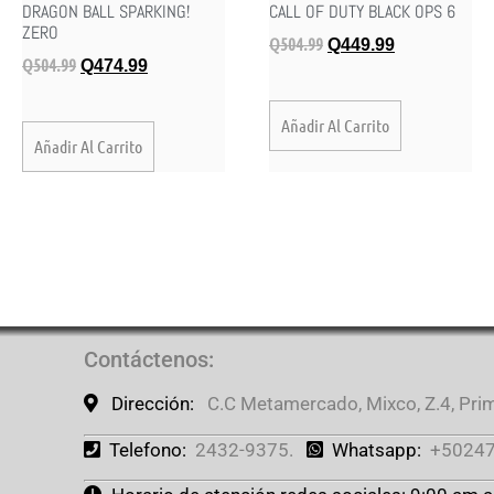
DRAGON BALL SPARKING!
CALL OF DUTY BLACK OPS 6
ZERO
Q
504.99
Q
449.99
Q
504.99
Q
474.99
Añadir Al Carrito
Añadir Al Carrito
Contáctenos
:
Dirección:
C.C Metamercado, Mixco, Z.4, Prime
Telefono:
2432-9375.
Whatsapp:
+50247