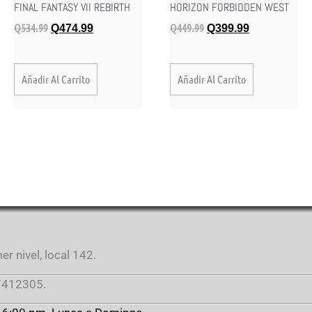
FINAL FANTASY VII REBIRTH
HORIZON FORBIDDEN WEST
Q
534.99
Q
449.99
Q
474.99
Q
399.99
Añadir Al Carrito
Añadir Al Carrito
r nivel, local 142.
412305.