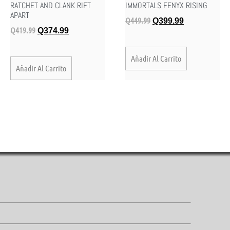
IMMORTALS FENYX RISING
RATCHET AND CLANK RIFT
APART
Q
449.99
Q
399.99
Q
419.99
Q
374.99
Añadir Al Carrito
Añadir Al Carrito