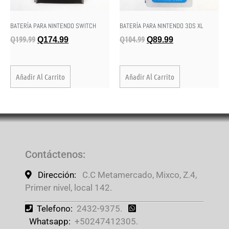
BATERÍA PARA NINTENDO SWITCH
BATERÍA PARA NINTENDO 3DS XL
Q
199.99
Q
104.99
Q
174.99
Q
89.99
Añadir Al Carrito
Añadir Al Carrito
Contáctenos
:
Dirección:
C.C Metamercado, Mixco, Z.4,
Primer nivel, local 142.
Telefono:
2432-9375.
Whatsapp:
+50247412305.