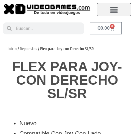
0
Q
0.00
Inicio
/
Repuestos
/ Flex para Joy-con Derecho SL/SR
FLEX PARA JOY-
CON DERECHO
SL/SR
Nuevo.
Compatible Con Joy-Con Lado