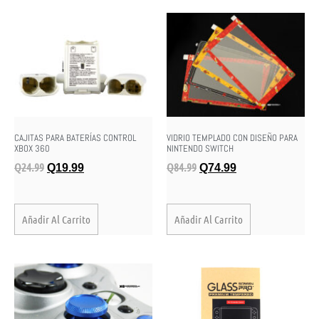
CAJITAS PARA BATERÍAS CONTROL
VIDRIO TEMPLADO CON DISEÑO PARA
XBOX 360
NINTENDO SWITCH
Q
24.99
Q
84.99
Q
19.99
Q
74.99
Añadir Al Carrito
Añadir Al Carrito