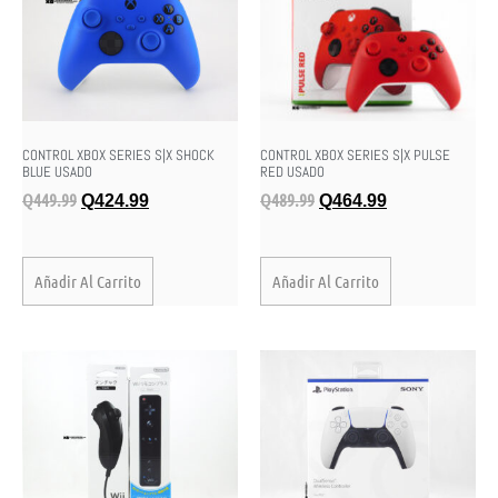
CONTROL XBOX SERIES S|X SHOCK
CONTROL XBOX SERIES S|X PULSE
BLUE USADO
RED USADO
Q
449.99
Q
489.99
Q
424.99
Q
464.99
Añadir Al Carrito
Añadir Al Carrito