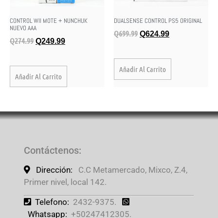
CONTROL WII MOTE + NUNCHUK
DUALSENSE CONTROL PS5 ORIGINAL
NUEVO AAA
Q
699.99
Q
624.99
Q
274.99
Q
249.99
Añadir Al Carrito
Añadir Al Carrito
Contáctenos
:
Dirección:
C.C Metamercado, Mixco, Z.4,
Primer nivel, local 142.
Telefono:
2432-9375.
Whatsapp:
+50247412305.