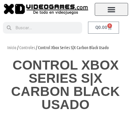
0
Q
0.00
Inicio
/
Controles
/ Control Xbox Series S|X Carbon Black Usado
CONTROL XBOX
SERIES S|X
CARBON BLACK
USADO