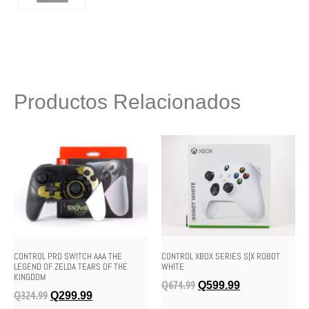
Productos Relacionados
CONTROL PRO SWITCH AAA THE
CONTROL XBOX SERIES S|X ROBOT
LEGEND OF ZELDA TEARS OF THE
WHITE
KINGDOM
Q
674.99
Q
599.99
Q
324.99
Q
299.99