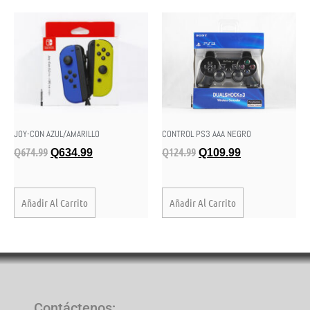
JOY-CON AZUL/AMARILLO
CONTROL PS3 AAA NEGRO
Q
674.99
Q
124.99
Q
634.99
Q
109.99
Añadir Al Carrito
Añadir Al Carrito
Contáctenos
: