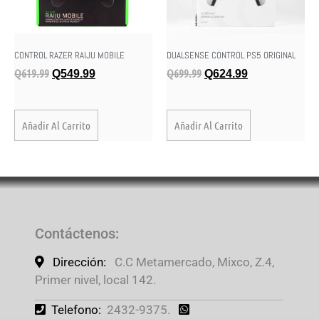
CONTROL RAZER RAIJU MOBILE
DUALSENSE CONTROL PS5 ORIGINAL
Q
619.99
Q
699.99
Q
549.99
Q
624.99
Añadir Al Carrito
Añadir Al Carrito
Contáctenos
:
Dirección:
C.C Metamercado, Mixco, Z.4,
Primer nivel, local 142.
Telefono:
2432-9375.