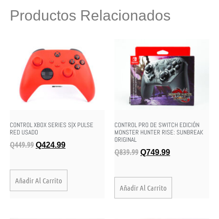
Productos Relacionados
CONTROL XBOX SERIES S|X PULSE
CONTROL PRO DE SWITCH EDICIÓN
RED USADO
MONSTER HUNTER RISE: SUNBREAK
ORIGINAL
Q
449.99
Q
424.99
Q
839.99
Q
749.99
Añadir Al Carrito
Añadir Al Carrito