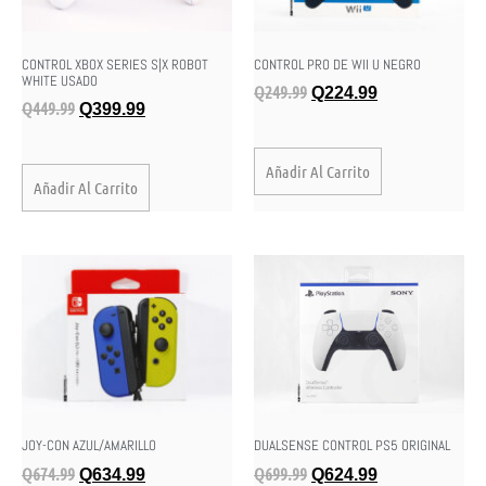
CONTROL XBOX SERIES S|X ROBOT
CONTROL PRO DE WII U NEGRO
WHITE USADO
Q
249.99
Q
224.99
Q
449.99
Q
399.99
Añadir Al Carrito
Añadir Al Carrito
JOY-CON AZUL/AMARILLO
DUALSENSE CONTROL PS5 ORIGINAL
Q
674.99
Q
699.99
Q
634.99
Q
624.99