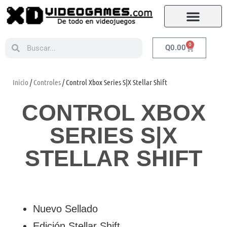
0
Q
0.00
Inicio
/
Controles
/ Control Xbox Series S|X Stellar Shift
CONTROL XBOX
SERIES S|X
STELLAR SHIFT
Nuevo Sellado
Edición Stellar Shift