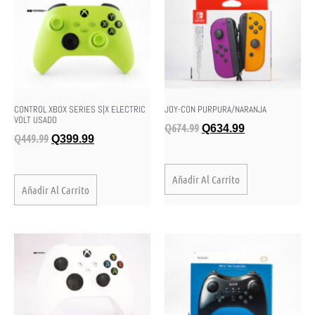
CONTROL XBOX SERIES S|X ELECTRIC
JOY-CON PURPURA/NARANJA
VOLT USADO
Q
674.99
Q
634.99
Q
449.99
Q
399.99
Añadir Al Carrito
Añadir Al Carrito