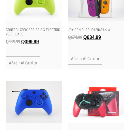
CONTROL XBOX SERIES S|X ELECTRIC
JOY-CON PURPURA/NARANJA
VOLT USADO
Q
674.99
Q
634.99
Q
449.99
Q
399.99
Añadir Al Carrito
Añadir Al Carrito