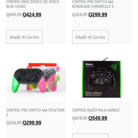
CONTROL XBOX SERIES S|X SHOCK
CONTROL PRO SWITCH AAA
BLUE USADO
XENOBLADE CHRONICLES 2
Q
449.99
Q
324.99
Q
424.99
Q
299.99
Añadir Al Carrito
Añadir Al Carrito
CONTROL PRO SWITCH AAA SPLATOON
CONTROL RAZER RAIJU MOBILE
2
Q
619.99
Q
549.99
Q
324.99
Q
299.99