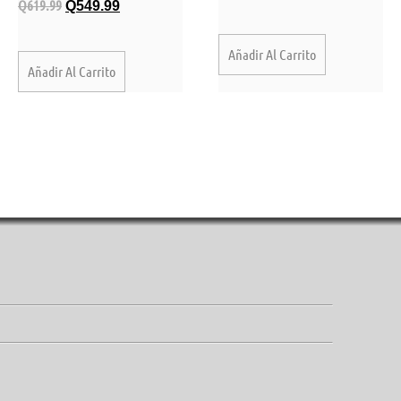
Q
619.99
Q
549.99
Añadir Al Carrito
Añadir Al Carrito