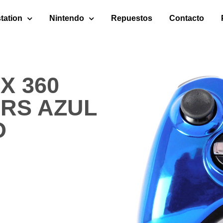
tation
Nintendo
Repuestos
Contacto
X 360
ARS AZUL
O