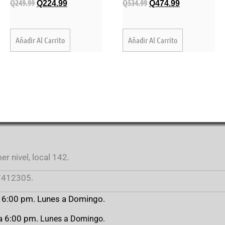
Q
249.99
Q
534.99
Q
224.99
Q
474.99
Añadir Al Carrito
Añadir Al Carrito
r nivel, local 142.
412305.
a 6:00 pm. Lunes a Domingo.
 a 6:00 pm.
Lunes a Domingo.