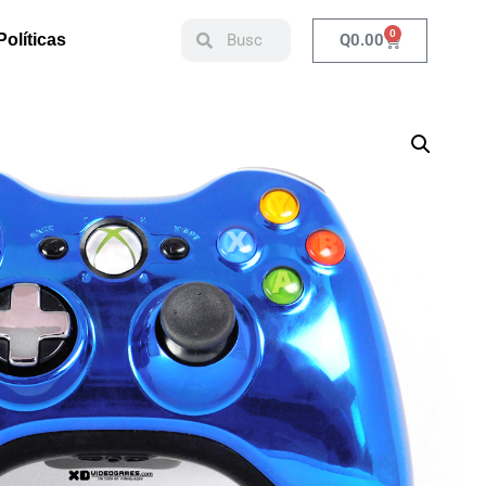
0
Q
0.00
Políticas