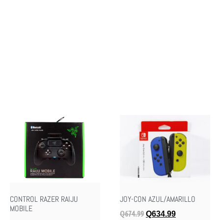
CONTROL RAZER RAIJU
JOY-CON AZUL/AMARILLO
MOBILE
Q
674.99
Q
634.99