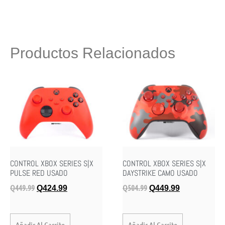
Productos Relacionados
CONTROL XBOX SERIES S|X
CONTROL XBOX SERIES S|X
PULSE RED USADO
DAYSTRIKE CAMO USADO
Q
449.99
Q
504.99
Q
424.99
Q
449.99
Añadir Al Carrito
Añadir Al Carrito