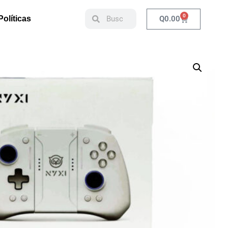
0
Q
0.00
Políticas