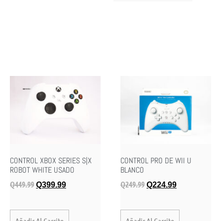
CONTROL XBOX SERIES S|X
CONTROL PRO DE WII U
ROBOT WHITE USADO
BLANCO
Q
449.99
Q
249.99
Q
399.99
Q
224.99
Añadir Al Carrito
Añadir Al Carrito