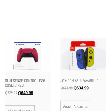
DUALSENSE CONTROL PS5
JOY-CON AZUL/AMARILLO
COSMIC RED
Q
674.99
Q
634.99
Q
729.99
Q
649.99
Añadir Al Carrito
Añadir Al Carrito