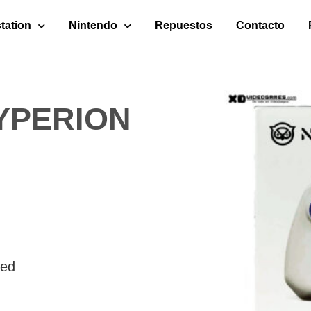
tation
Nintendo
Repuestos
Contacto
YPERION
led