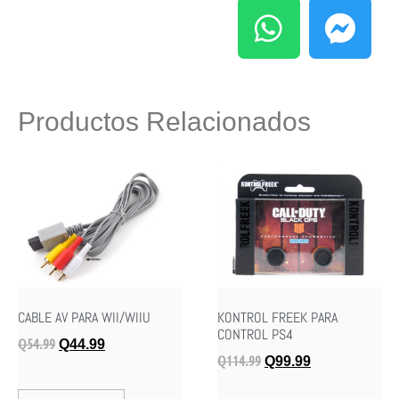
Productos Relacionados
CABLE AV PARA WII/WIIU
KONTROL FREEK PARA
CONTROL PS4
Q
54.99
Q
44.99
Q
114.99
Q
99.99