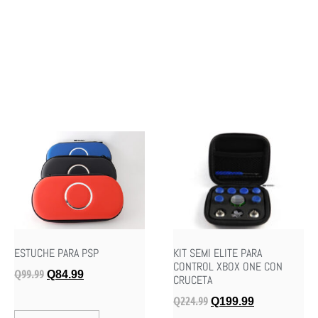
ESTUCHE PARA PSP
KIT SEMI ELITE PARA
CONTROL XBOX ONE CON
Q
99.99
Q
84.99
CRUCETA
Q
224.99
Q
199.99