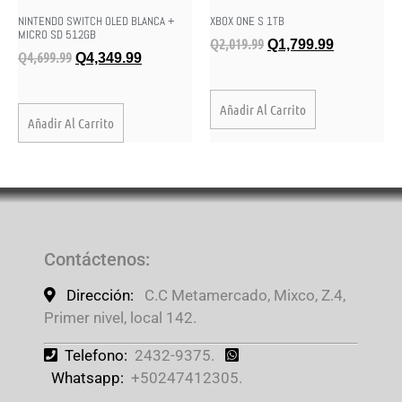
NINTENDO SWITCH OLED BLANCA +
XBOX ONE S 1TB
MICRO SD 512GB
Q
2,019.99
Q
1,799.99
Q
4,699.99
Q
4,349.99
Añadir Al Carrito
Añadir Al Carrito
Contáctenos
:
Dirección:
C.C Metamercado, Mixco, Z.4,
Primer nivel, local 142.
Telefono:
2432-9375.
Whatsapp:
+50247412305.