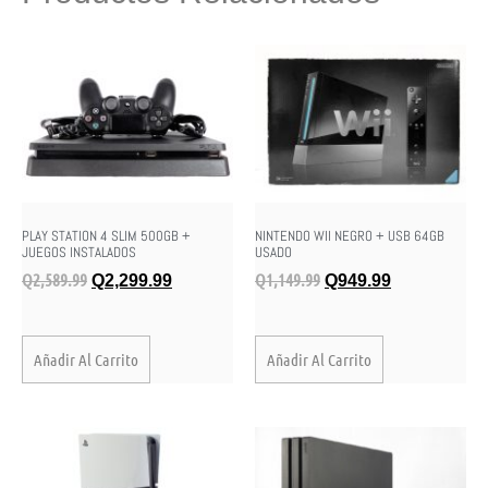
PLAY STATION 4 SLIM 500GB +
NINTENDO WII NEGRO + USB 64GB
JUEGOS INSTALADOS
USADO
Q
2,589.99
Q
1,149.99
Q
2,299.99
Q
949.99
Añadir Al Carrito
Añadir Al Carrito