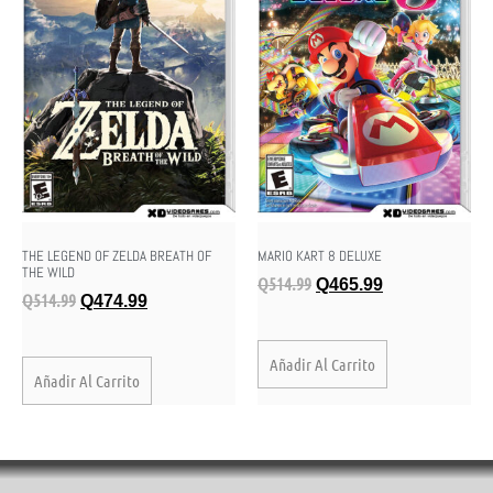
THE LEGEND OF ZELDA BREATH OF
MARIO KART 8 DELUXE
THE WILD
Q
514.99
Q
465.99
Q
514.99
Q
474.99
Añadir Al Carrito
Añadir Al Carrito