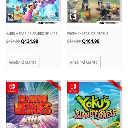
MARIO + RABBIDS SPARKS OF HOPE
POKÉMON LEGENDS ARCEUS
Q
474.99
Q
514.99
Q
434.99
Q
464.99
Añadir Al Carrito
Añadir Al Carrito