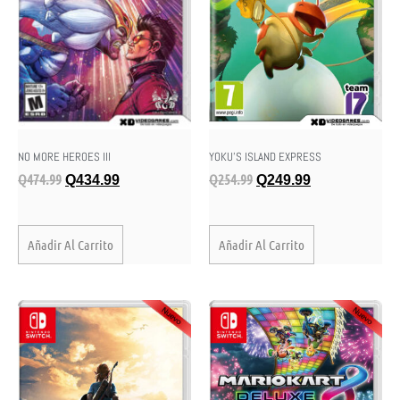
NO MORE HEROES III
YOKU’S ISLAND EXPRESS
Q
474.99
Q
254.99
Q
434.99
Q
249.99
Añadir Al Carrito
Añadir Al Carrito