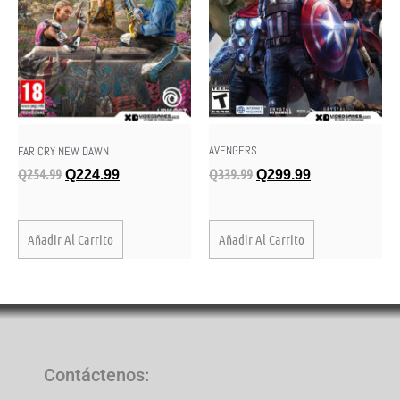
AVENGERS
FAR CRY NEW DAWN
Q
339.99
Q
254.99
Q
299.99
Q
224.99
Añadir Al Carrito
Añadir Al Carrito
Contáctenos
: