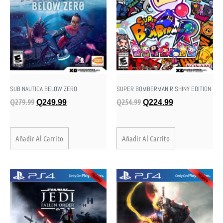
SUPER BOMBERMAN R SHINY EDITION
SUB NAUTICA BELOW ZERO
Q
254.99
Q
279.99
Q
224.99
Q
249.99
Añadir Al Carrito
Añadir Al Carrito