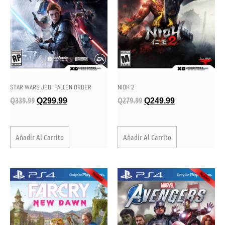
STAR WARS JEDI FALLEN ORDER
NIOH 2
Q
339.99
Q
279.99
Q
299.99
Q
249.99
Añadir Al Carrito
Añadir Al Carrito