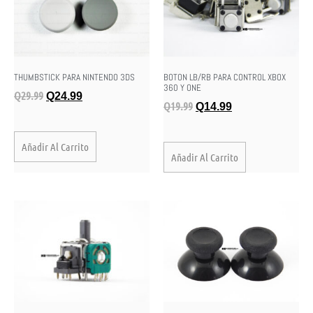
THUMBSTICK PARA NINTENDO 3DS
BOTON LB/RB PARA CONTROL XBOX
360 Y ONE
Q
29.99
Q
24.99
Q
19.99
Q
14.99
Añadir Al Carrito
Añadir Al Carrito