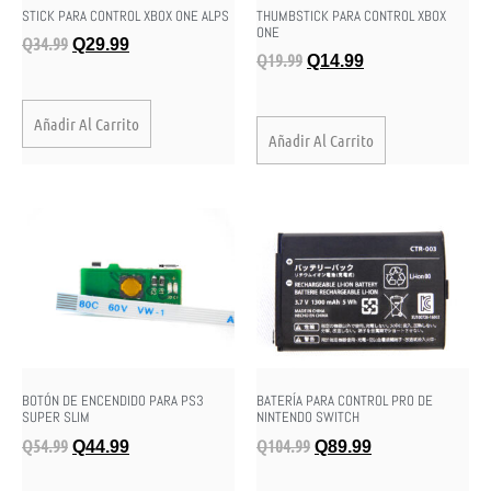
STICK PARA CONTROL XBOX ONE ALPS
THUMBSTICK PARA CONTROL XBOX
ONE
Q
34.99
Q
29.99
Q
19.99
Q
14.99
Añadir Al Carrito
Añadir Al Carrito
BOTÓN DE ENCENDIDO PARA PS3
BATERÍA PARA CONTROL PRO DE
SUPER SLIM
NINTENDO SWITCH
Q
54.99
Q
104.99
Q
44.99
Q
89.99