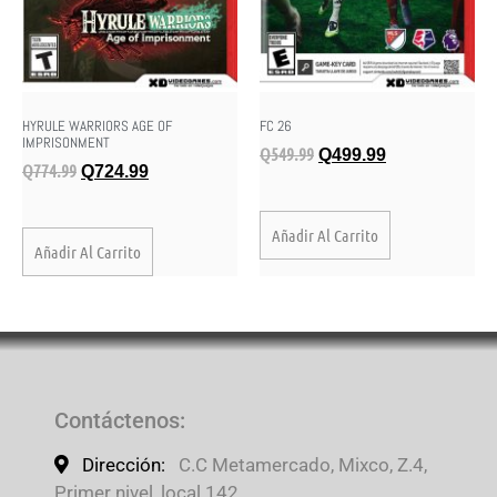
HYRULE WARRIORS AGE OF
FC 26
IMPRISONMENT
Q
549.99
Q
499.99
Q
774.99
Q
724.99
Añadir Al Carrito
Añadir Al Carrito
Contáctenos
:
Dirección:
C.C Metamercado, Mixco, Z.4,
Primer nivel, local 142.