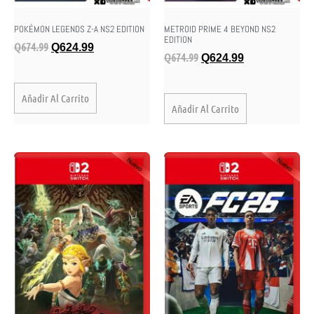
POKÉMON LEGENDS Z-A NS2 EDITION
METROID PRIME 4 BEYOND NS2
EDITION
Q
674.99
Q
624.99
Q
674.99
Q
624.99
Añadir Al Carrito
Añadir Al Carrito