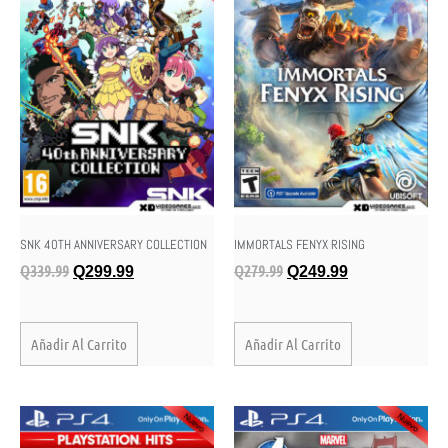
SNK 40TH ANNIVERSARY COLLECTION
IMMORTALS FENYX RISING
Q
339.99
Q
279.99
Q
299.99
Q
249.99
Añadir Al Carrito
Añadir Al Carrito