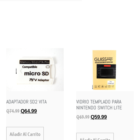
ADAPTADOR SD2 VITA
VIDRIO TEMPLADO PARA
NINTENDO SWITCH LITE
Q
74.99
Q
64.99
Q
69.99
Q
59.99
Añadir Al Carrito
Añadir Al Carrito