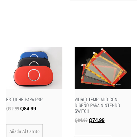
ESTUCHE PARA PSP
VIDRIO TEMPLADO CON
DISEÑO PARA NINTENDO
Q
99.99
Q
84.99
SWITCH
Q
84.99
Q
74.99
Añadir Al Carrito