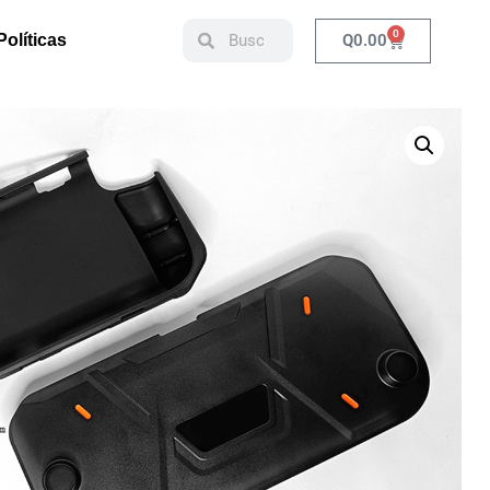
0
Q
0.00
Políticas