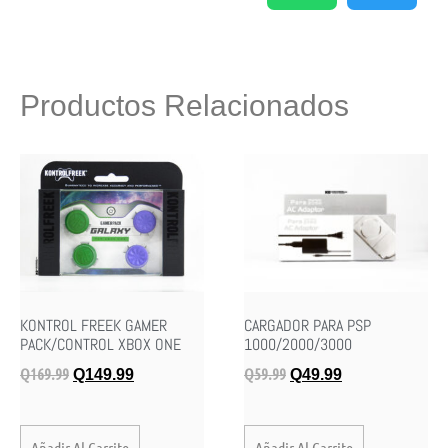
Productos Relacionados
KONTROL FREEK GAMER
CARGADOR PARA PSP
PACK/CONTROL XBOX ONE
1000/2000/3000
Q
169.99
Q
59.99
Q
149.99
Q
49.99
Añadir Al Carrito
Añadir Al Carrito