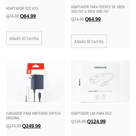
ADAPTADOR PARA FUENTE DE XBOX
ADAPTADOR SD2 VITA
360 FAT A XBOX ONE FAT
Q
74.99
Q
64.99
Q
74.99
Q
64.99
Añadir Al Carrito
Añadir Al Carrito
CARGADOR PARA NINTENDO SWITCH
ADAPTADOR LAN PARA RED
ORIGINAL
Q
139.99
Q
124.99
Q
274.99
Q
249.99